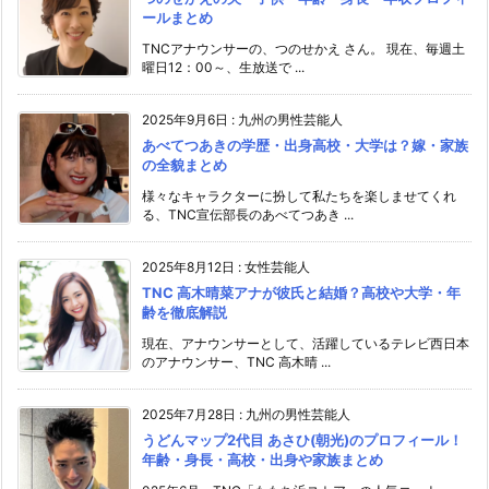
ールまとめ
TNCアナウンサーの、つのせかえ さん。 現在、毎週土
曜日12：00～、生放送で ...
2025年9月6日
:
九州の男性芸能人
あべてつあきの学歴・出身高校・大学は？嫁・家族
の全貌まとめ
様々なキャラクターに扮して私たちを楽しませてくれ
る、TNC宣伝部長のあべてつあき ...
2025年8月12日
:
女性芸能人
TNC 高木晴菜アナが彼氏と結婚？高校や大学・年
齢を徹底解説
現在、アナウンサーとして、活躍しているテレビ西日本
のアナウンサー、TNC 高木晴 ...
2025年7月28日
:
九州の男性芸能人
うどんマップ2代目 あさひ(朝光)のプロフィール！
年齢・身長・高校・出身や家族まとめ