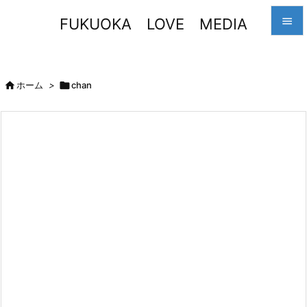
FUKUOKA LOVE MEDIA


メニュ


ホーム
>

chan
サイド

前へ

次へ

検索