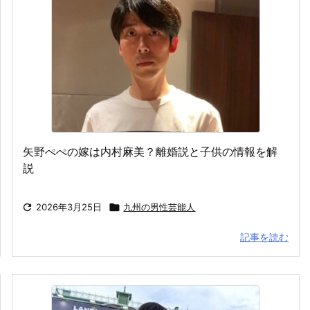
矢野ぺぺの嫁は内村麻美？離婚説と子供の情報を解
説

2026年3月25日

九州の男性芸能人
記事を読む