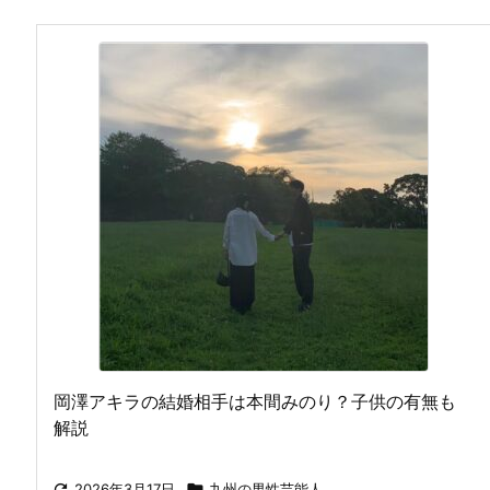
岡澤アキラの結婚相手は本間みのり？子供の有無も
解説

2026年3月17日

九州の男性芸能人