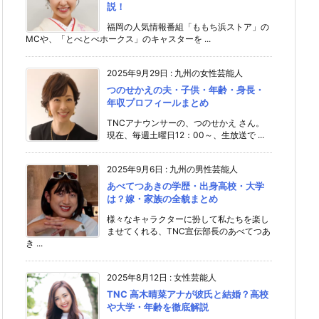
説！
福岡の人気情報番組「ももち浜ストア」の
MCや、「とべとべホークス」のキャスターを ...
2025年9月29日
:
九州の女性芸能人
つのせかえの夫・子供・年齢・身長・
年収プロフィールまとめ
TNCアナウンサーの、つのせかえ さん。
現在、毎週土曜日12：00～、生放送で ...
2025年9月6日
:
九州の男性芸能人
あべてつあきの学歴・出身高校・大学
は？嫁・家族の全貌まとめ
様々なキャラクターに扮して私たちを楽し
ませてくれる、TNC宣伝部長のあべてつあ
き ...
2025年8月12日
:
女性芸能人
TNC 高木晴菜アナが彼氏と結婚？高校
や大学・年齢を徹底解説