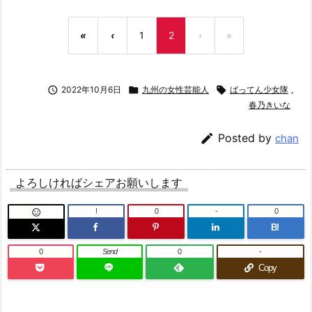
«
‹
1
2
›
»

2022年10月6日

九州の女性芸能人

ばってん少女隊
,
春乃きいな

Posted by
chan
よろしければシェアお願いします
!
0
-
0

B!
0
Send
0
-
Copy