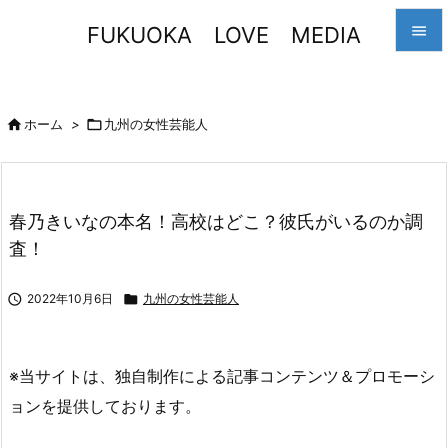
FUKUOKA LOVE MEDIA


メニュ


ホーム
>

九州の女性芸能人
サイド

前へ
春乃きいなの本名！高校はどこ？彼氏がいるのか調

査！
次へ

検索

2022年10月6日

九州の女性芸能人
※当サイトは、独自制作による記事コンテンツ＆プロモーシ
ョンを提供しております。