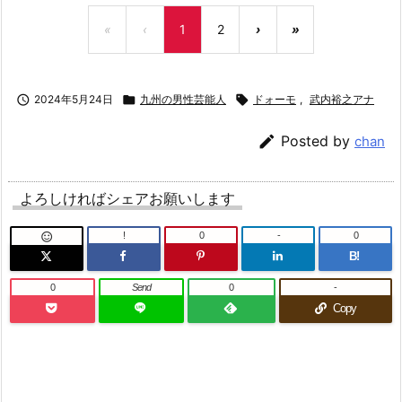
«
‹
1
2
›
»

2024年5月24日

九州の男性芸能人

ドォーモ
,
武内裕之アナ

Posted by
chan
よろしければシェアお願いします
!
0
-
0

B!
0
Send
0
-
Copy