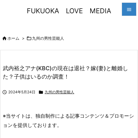
FUKUOKA LOVE MEDIA


メニュ


ホーム
>

九州の男性芸能人
サイド

前へ
武内裕之アナ(KBC)の現在は退社？嫁(妻)と離婚し

た？子供はいるのか調査！
次へ

検索

2024年5月24日

九州の男性芸能人
※当サイトは、独自制作による記事コンテンツ＆プロモーシ
ョンを提供しております。