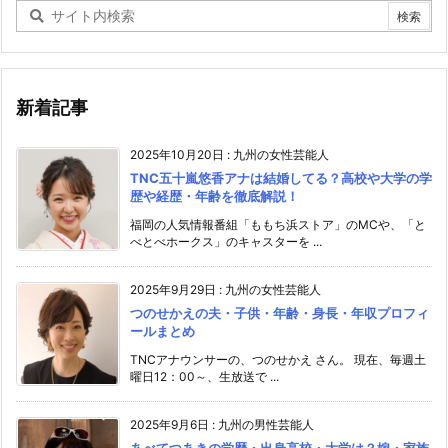
新着記事
2025年10月20日
:
九州の女性芸能人
TNC五十嵐悠香アナは結婚してる？高校や大学の学
歴や経歴・年齢を徹底解説！
福岡の人気情報番組「ももち浜ストア」のMCや、「と
べとべホークス」のキャスターを ...
2025年9月29日
:
九州の女性芸能人
つのせかえの夫・子供・年齢・身長・年収プロフィ
ールまとめ
TNCアナウンサーの、つのせかえ さん。 現在、毎週土
曜日12：00～、生放送で ...
2025年9月6日
:
九州の男性芸能人
あべてつあきの学歴・出身高校・大学は？嫁・家族