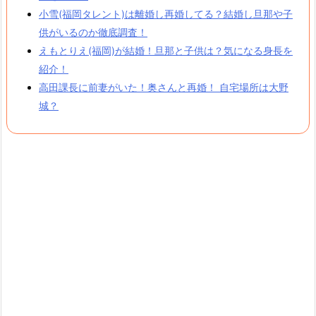
小雪(福岡タレント)は離婚し再婚してる？結婚し旦那や子
供がいるのか徹底調査！
えもとりえ(福岡)が結婚！旦那と子供は？気になる身長を
紹介！
高田課長に前妻がいた！奥さんと再婚！ 自宅場所は大野
城？