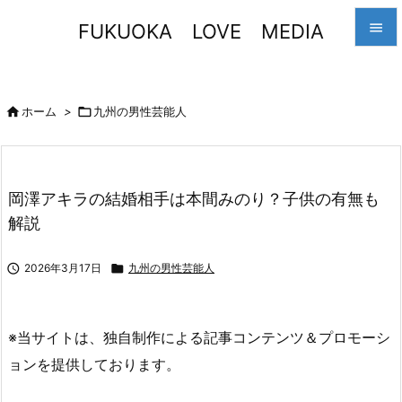
FUKUOKA LOVE MEDIA


メニュ


ホーム
>

九州の男性芸能人
サイド

前へ
岡澤アキラの結婚相手は本間みのり？子供の有無も

解説
次へ

検索

2026年3月17日

九州の男性芸能人
※当サイトは、独自制作による記事コンテンツ＆プロモーシ
ョンを提供しております。