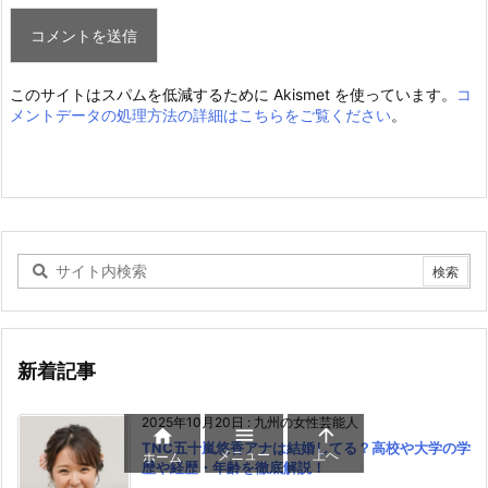
このサイトはスパムを低減するために Akismet を使っています。
コ
メントデータの処理方法の詳細はこちらをご覧ください
。
新着記事
2025年10月20日
:
九州の女性芸能人



TNC五十嵐悠香アナは結婚してる？高校や大学の学
メニュー
上へ
ホーム
歴や経歴・年齢を徹底解説！