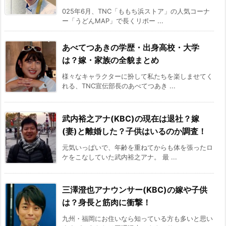
025年6月、TNC「ももち浜ストア」の人気コーナ
ー「うどんMAP」で長くリポー ...
あべてつあきの学歴・出身高校・大学
は？嫁・家族の全貌まとめ
様々なキャラクターに扮して私たちを楽しませてく
れる、TNC宣伝部長のあべてつあき ...
武内裕之アナ(KBC)の現在は退社？嫁
(妻)と離婚した？子供はいるのか調査！
元気いっぱいで、年齢を重ねてからも体を張ったロ
ケをこなしていた武内裕之アナ。 最 ...
三澤澄也アナウンサー(KBC)の嫁や子供
は？身長と筋肉に衝撃！
九州・福岡にお住いなら知っている方も多いと思い