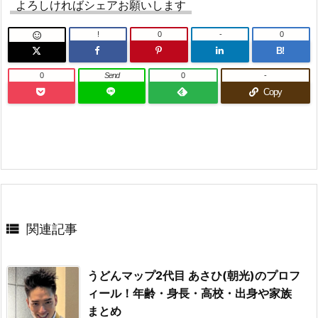
よろしければシェアお願いします
!
0
-
0

B!
0
Send
0
-
Copy

関連記事
うどんマップ2代目 あさひ(朝光)のプロフ
ィール！年齢・身長・高校・出身や家族
まとめ